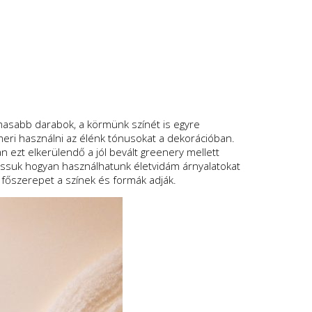
lmasabb darabok, a körmünk színét is egyre
 meri használni az élénk tónusokat a dekorációban.
 ezt elkerülendő a jól bevált greenery mellett
ssuk hogyan használhatunk életvidám árnyalatokat
a főszerepet a színek és formák adják.