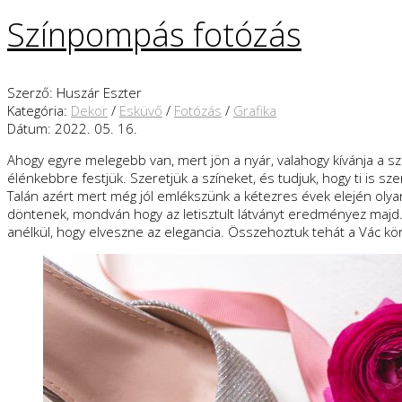
Színpompás fotózás
Szerző: Huszár Eszter
Kategória:
Dekor
/
Esküvő
/
Fotózás
/
Grafika
Dátum: 2022. 05. 16.
Ahogy egyre melegebb van, mert jön a nyár, valahogy kívánja a s
élénkebbre festjük. Szeretjük a színeket, és tudjuk, hogy ti is 
Talán azért mert még jól emlékszünk a kétezres évek elején olya
döntenek, mondván hogy az letisztult látványt eredményez majd
anélkül, hogy elveszne az elegancia. Összehoztuk tehát a Vác kör