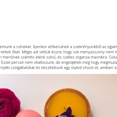
zemünk a színeket. Ilyenkor előkerülnek a szekrényünkből az izga
szeretitek őket. Mégis azt vettük észre, hogy sok menyasszony nem
n menőnek számító élénk színű, és széles organza masnikra. Sokan
. Ezzel persze nem vitatkozunk, de engedjétek meg hogy megmuta
nyéki szolgáltatókat és készítettünk egy styled shoot-ot, amiben 