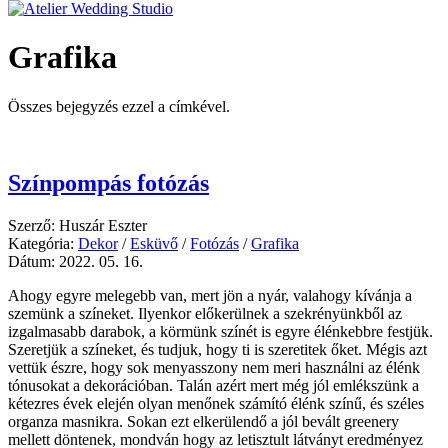
Grafika
Összes bejegyzés ezzel a címkével.
Színpompás fotózás
Szerző: Huszár Eszter
Kategória:
Dekor
/
Esküvő
/
Fotózás
/
Grafika
Dátum: 2022. 05. 16.
Ahogy egyre melegebb van, mert jön a nyár, valahogy kívánja a
szemünk a színeket. Ilyenkor előkerülnek a szekrényünkből az
izgalmasabb darabok, a körmünk színét is egyre élénkebbre festjük.
Szeretjük a színeket, és tudjuk, hogy ti is szeretitek őket. Mégis azt
vettük észre, hogy sok menyasszony nem meri használni az élénk
tónusokat a dekorációban. Talán azért mert még jól emlékszünk a
kétezres évek elején olyan menőnek számító élénk színű, és széles
organza masnikra. Sokan ezt elkerülendő a jól bevált greenery
mellett döntenek, mondván hogy az letisztult látványt eredményez