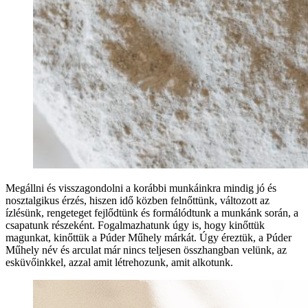
Megállni és visszagondolni a korábbi munkáinkra mindig jó és
nosztalgikus érzés, hiszen idő közben felnőttünk, változott az
ízlésünk, rengeteget fejlődtünk és formálódtunk a munkánk során, a
csapatunk részeként. Fogalmazhatunk úgy is, hogy kinőttük
magunkat, kinőttük a Púder Műhely márkát. Úgy éreztük, a Púder
Műhely név és arculat már nincs teljesen összhangban velünk, az
esküvőinkkel, azzal amit létrehozunk, amit alkotunk.