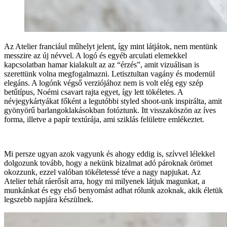
Az Atelier franciául műhelyt jelent, így mint látjátok, nem mentünk
messzire az új névvel. A logó és egyéb arculati elemekkel
kapcsolatban hamar kialakult az az “érzés”, amit vizuálisan is
szerettünk volna megfogalmazni. Letisztultan vagány és modernül
elegáns. A logónk végső verziójához nem is volt elég egy szép
betűtípus, Noémi csavart rajta egyet, így lett tökéletes. A
névjegykártyákat főként a legutóbbi styled shoot-unk inspirálta, amit
gyönyörű barlangoklakásokban fotóztunk. Itt visszaköszön az íves
forma, illetve a papír textúrája, ami sziklás felületre emlékeztet.
Mi persze ugyan azok vagyunk és ahogy eddig is, szívvel lélekkel
dolgozunk tovább, hogy a nekünk bizalmat adó pároknak örömet
okozzunk, ezzel valóban tökéletessé téve a nagy napjukat. Az
Atelier tehát ráerősít arra, hogy mi milyenek látjuk magunkat, a
munkánkat és egy első benyomást adhat rólunk azoknak, akik életük
legszebb napjára készülnek.