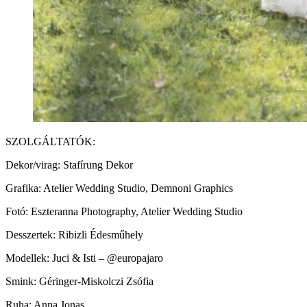
SZOLGÁLTATÓK:
Dekor/virag: Stafírung Dekor
Grafika: Atelier Wedding Studio, Demnoni Graphics
Fotó: Eszteranna Photography, Atelier Wedding Studio
Desszertek: Ribizli Édesműhely
Modellek: Juci & Isti – @europajaro
Smink: Géringer-Miskolczi Zsófia
Ruha: Anna Jonas