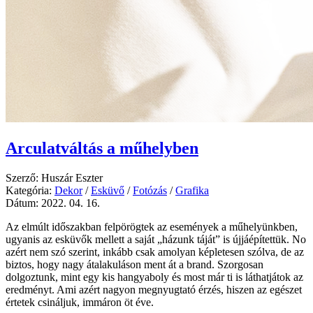
Arculatváltás a műhelyben
Szerző: Huszár Eszter
Kategória:
Dekor
/
Esküvő
/
Fotózás
/
Grafika
Dátum: 2022. 04. 16.
Az elmúlt időszakban felpörögtek az események a műhelyünkben,
ugyanis az esküvők mellett a saját „házunk táját” is újjáépítettük. No
azért nem szó szerint, inkább csak amolyan képletesen szólva, de az
biztos, hogy nagy átalakuláson ment át a brand. Szorgosan
dolgoztunk, mint egy kis hangyaboly és most már ti is láthatjátok az
eredményt. Ami azért nagyon megnyugtató érzés, hiszen az egészet
értetek csináljuk, immáron öt éve.