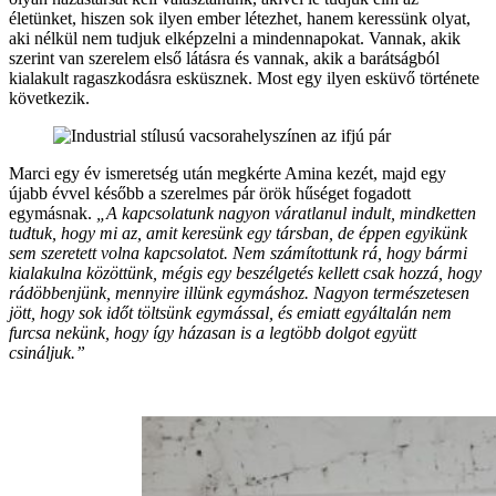
életünket, hiszen sok ilyen ember létezhet, hanem keressünk olyat,
aki nélkül nem tudjuk elképzelni a mindennapokat. Vannak, akik
szerint van szerelem első látásra és vannak, akik a barátságból
kialakult ragaszkodásra esküsznek. Most egy ilyen esküvő története
következik.
Marci egy év ismeretség után megkérte Amina kezét, majd egy
újabb évvel később a szerelmes pár örök hűséget fogadott
egymásnak.
„A kapcsolatunk nagyon váratlanul indult, mindketten
tudtuk, hogy mi az, amit keresünk egy társban, de éppen egyikünk
sem szeretett volna kapcsolatot. Nem számítottunk rá, hogy bármi
kialakulna közöttünk, mégis egy beszélgetés kellett csak hozzá, hogy
rádöbbenjünk, mennyire illünk egymáshoz. Nagyon természetesen
jött, hogy sok időt töltsünk egymással, és emiatt egyáltalán nem
furcsa nekünk, hogy így házasan is a legtöbb dolgot együtt
csináljuk.”