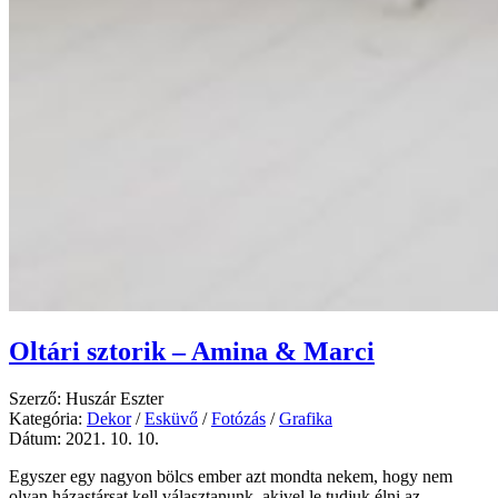
Oltári sztorik – Amina & Marci
Szerző: Huszár Eszter
Kategória:
Dekor
/
Esküvő
/
Fotózás
/
Grafika
Dátum: 2021. 10. 10.
Egyszer egy nagyon bölcs ember azt mondta nekem, hogy nem
olyan házastársat kell választanunk, akivel le tudjuk élni az