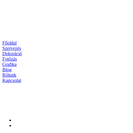
Főoldal
Szervezés
Dekoráció
Fotózás
Grafika
Blog
Rólunk
Kapcsolat