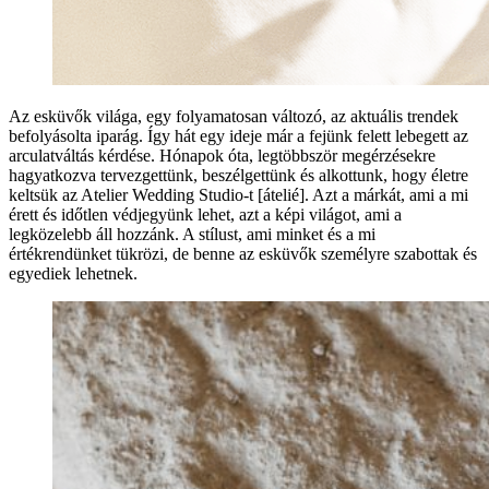
Az esküvők világa, egy folyamatosan változó, az aktuális trendek
befolyásolta iparág. Így hát egy ideje már a fejünk felett lebegett az
arculatváltás kérdése. Hónapok óta, legtöbbször megérzésekre
hagyatkozva tervezgettünk, beszélgettünk és alkottunk, hogy életre
keltsük az Atelier Wedding Studio-t [átelié]. Azt a márkát, ami a mi
érett és időtlen védjegyünk lehet, azt a képi világot, ami a
legközelebb áll hozzánk. A stílust, ami minket és a mi
értékrendünket tükrözi, de benne az esküvők személyre szabottak és
egyediek lehetnek.